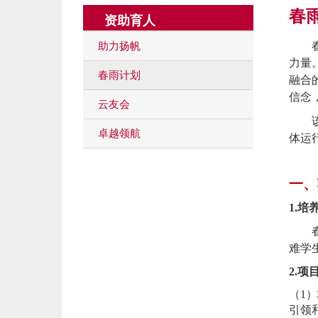
春
资助育人
助力扬帆
春风
力量
春雨计划
融合
信念
云友会
该项
卓越领航
体运
一、
1.培
春雨计
难学
2.项
（1）
引领