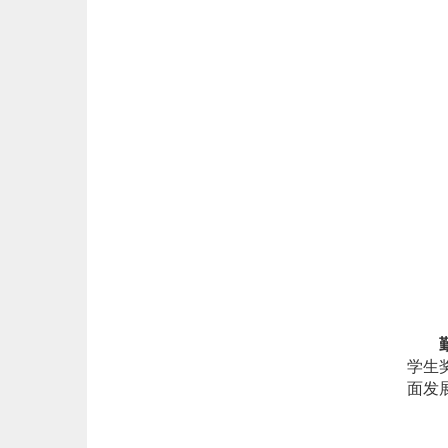
勤学
学生
面发