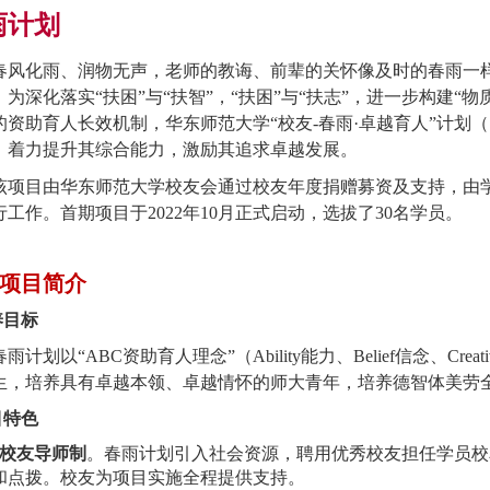
雨计划
化雨、润物无声，老师的教诲、前辈的关怀像及时的春雨一样
。为深化落实
“扶困”与“扶智”，“扶困”与“扶志”，进一步构建
的资助育人长效机制，华东师范大学“校友-春雨·卓越育人”计划
，着力提升其综合能力，激励其追求卓越发展。
目由华东师范大学校友会通过校友年度捐赠募资及支持，由学
行工作。首期项目于2022年10月正式启动，选拔了30名学员。
项目简介
养目标
划以“ABC资助育人理念”（Ability能力、Belief信念、Cr
生，培养具有卓越本领、卓越情怀的师大青年，培养德智体美劳
目特色
校友导师制
。春雨计划引入社会资源，聘用优秀校友担任学员校
和点拨。校友为项目实施全程提供支持。