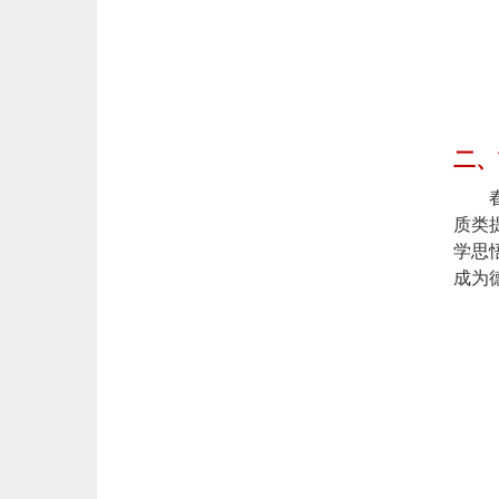
二、
春雨
质类
学思
成为