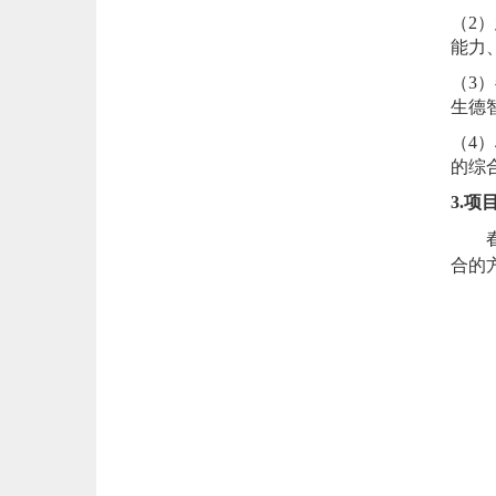
（2）
能力
（3）
生德
（4）
的综
3.项
春雨
合的